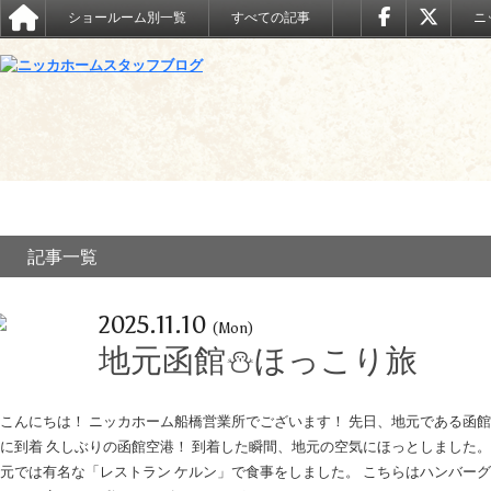
ショールーム別一覧
すべての記事
ニ
記事一覧
2025.11.10
(Mon)
地元函館⛄ほっこり旅
こんにちは！ ニッカホーム船橋営業所でございます！ 先日、地元である函
に到着 久しぶりの函館空港！ 到着した瞬間、地元の空気にほっとしました。
元では有名な「レストラン ケルン」で食事をしました。 こちらはハンバー