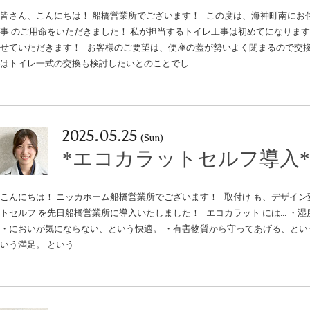
皆さん、こんにちは！ 船橋営業所でございます！ この度は、海神町南にお
事 のご用命をいただきました！ 私が担当するトイレ工事は初めてになりま
名古屋リフォーム&増改築のニッカホーム株式会社
Copyright © 2013 Nikka-Home Corporation. All R
せていただきます！ お客様のご要望は、便座の蓋が勢いよく閉まるので交換
はトイレ一式の交換も検討したいとのことでし
プライバシーポリシー
お問い合わせ
ニッカホーム公式サイト
2025.05.25
(Sun)
*エコカラットセルフ導入*
こんにちは！ ニッカホーム船橋営業所でございます！ 取付け も、デザイン
トセルフ を先日船橋営業所に導入いたしました！ エコカラット には... 
・においが気にならない、という快適。 ・有害物質から守ってあげる、とい
いう満足。 という