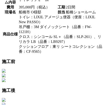
ム内容
費用
395,000円（税込）
工期
2日間
現場名
船橋市 O様邸
担当
船橋ショールーム
トイレ：LIXIL アメージュ便器（便座：LIXIL
New PASSO）
吊戸棚：3M ダイノックシート（品番：FW-
1121H）
商品仕様
クロス：シンコール SL＋（品番：SLP-261）、リ
リカラ LB（品番：LB9297）
クッションフロア：東リ シートコレクション（品
番：CF-9565）
施工前
施工後